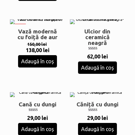
-8%
Vază modernă
Ulcior din
cu foiță de aur
ceramică
neagră
Prețul
150,00
lei
inițial
Prețul
138,00
lei
Evaluat la
a
curent
62,00
lei
5.00
fost:
din 5
Adaugă în coș
este:
150,00 lei.
138,00 lei.
Adaugă în coș
Cană cu dungi
Căniță cu dungi
Evaluat la
Evaluat la
29,00
lei
29,00
lei
5.00
5.00
din 5
din 5
Adaugă în coș
Adaugă în coș