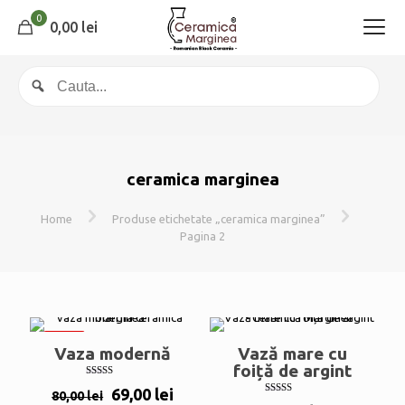
0
0,00 lei
ceramica marginea
Home
Produse etichetate „ceramica marginea”
Pagina 2
-14%
Vaza modernă
Vază mare cu
foiță de argint
Evaluat la
Prețul
Prețul
69,00
lei
80,00
lei
4.00
Evaluat la
din 5