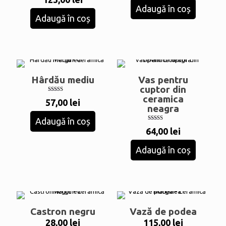
din 5
Adaugă în coș
Adaugă în coș
Hârdău mediu
Vas pentru
cuptor din
ceramica
Evaluat la
57,00
lei
5.00
neagra
din 5
Adaugă în coș
Evaluat la
64,00
lei
5.00
din 5
Adaugă în coș
Castron negru
Vază de podea
28,00
lei
115,00
lei