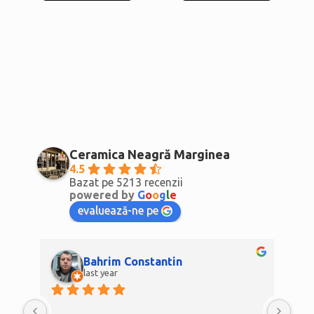
Ceramica Neagră Marginea
4.5
Bazat pe 5213 recenzii
powered by
G
o
o
g
l
e
evaluează-ne pe
Cristinel Ioniță
last year