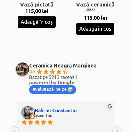
Vază pictată
Vază ceramică
115,00
lei
Evaluat la
115,00
lei
5.00
Adaugă în coș
din 5
Adaugă în coș
Ceramica Neagră Marginea
4.5
Bazat pe 5213 recenzii
powered by
G
o
o
g
l
e
evaluează-ne pe
Bahrim Constantin
acum 1 an