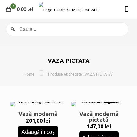
0
0,00 lei
VAZA PICTATA
Home
Produse etichetate „VAZA PICTATA”
Vază modernă
Vază modernă
pictată
201,00
lei
147,00
lei
Adaugă în coș