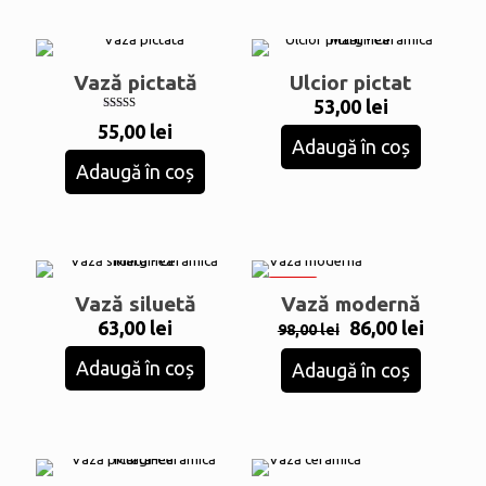
Vază pictată
Ulcior pictat
53,00
lei
Evaluat la
55,00
lei
5.00
Adaugă în coș
din 5
Adaugă în coș
-12%
Vază siluetă
Vază modernă
Prețul
Prețul
63,00
lei
86,00
lei
98,00
lei
inițial
curent
Adaugă în coș
a
este:
Adaugă în coș
fost:
86,00 le
98,00 lei.