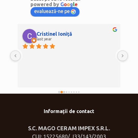
powered by
G
o
o
g
l
e
evaluează-ne pe
Cristinel Ioniță
last year
Informații de contact
S.C. MAGO CERAM IMPEX S.R.L.
CUI: 15225680/ J33/143/2003