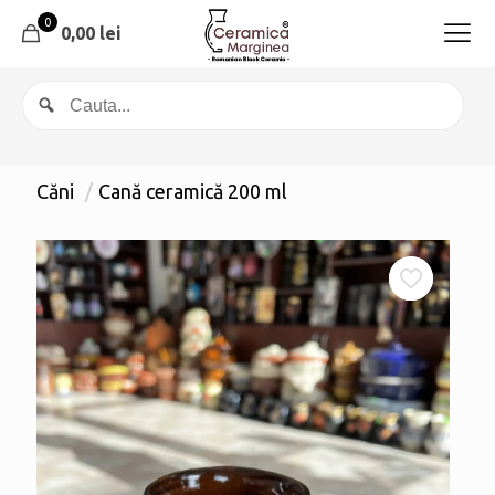
0
0,00
lei
Căni
/
Cană ceramică 200 ml