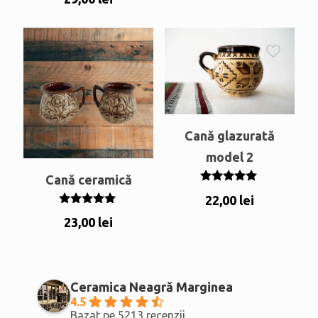
Cană glazurată
model 2
Cană ceramică
Evaluat la
22,00
lei
5.00
din 5
Evaluat la
23,00
lei
5.00
din 5
Ceramica Neagră Marginea
4.5
Bazat pe 5213 recenzii