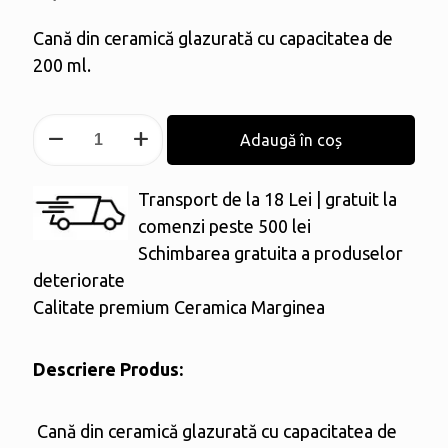
Cană din ceramică glazurată cu capacitatea de
200 ml.
Cantitate
Adaugă în coș
Cană
ceramică
Transport de la 18 Lei | gratuit la
200
comenzi peste 500 lei
ml
Schimbarea gratuita a produselor
deteriorate
Calitate premium Ceramica Marginea
Descriere Produs:
Cană din ceramică glazurată cu capacitatea de