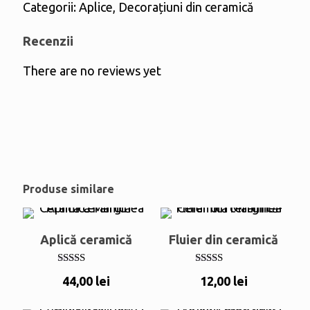
Categorii:
Aplice
,
Decorațiuni din ceramică
Recenzii
There are no reviews yet
Produse similare
Aplică ceramică
Fluier din ceramică
Evaluat la
Evaluat la
44,00
lei
12,00
lei
5.00
5.00
din 5
din 5