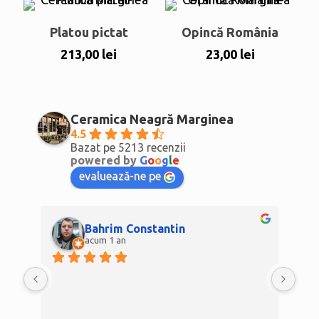
Platou pictat
Opincă România
213,00
lei
23,00
lei
Ceramica Neagră Marginea
4.5
Bazat pe 5213 recenzii
powered by
G
o
o
g
l
e
evaluează-ne pe
Bahrim Constantin
acum 1 an