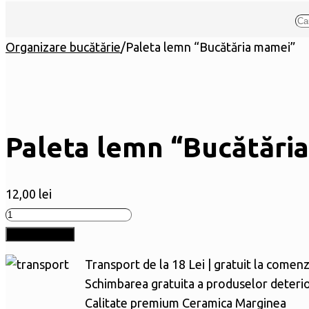
Organizare bucătărie
/
Paleta lemn “Bucătăria mamei”
Paleta lemn “Bucătări
12,00
lei
Cantitate
Paleta
Adaugă în coș
lemn
Transport de la 18 Lei | gratuit la comenz
"Bucătăria
Schimbarea gratuita a produselor deteri
mamei"
Calitate premium Ceramica Marginea