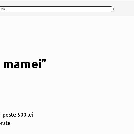
a mamei”
i peste 500 lei
orate