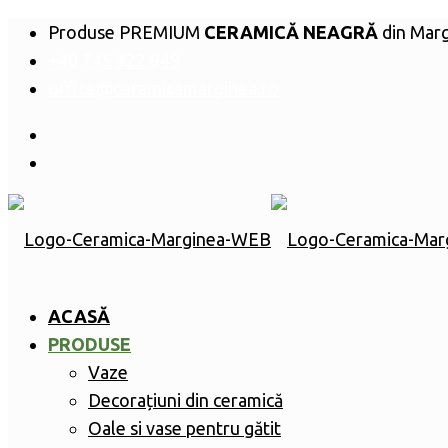
Produse PREMIUM
CERAMICĂ NEAGRĂ
din Mar
+40 745 922 949
office@ceramicamarginea.ro
ACASĂ
PRODUSE
Vaze
Decorațiuni din ceramică
Oale si vase pentru gătit