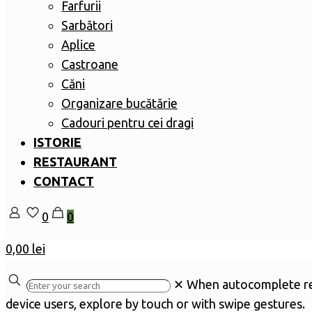
Farfurii
Sarbători
Aplice
Castroane
Căni
Organizare bucătărie
Cadouri pentru cei dragi
ISTORIE
RESTAURANT
CONTACT
0
0
0,00 lei
✕
When autocomplete res
device users, explore by touch or with swipe gestures.