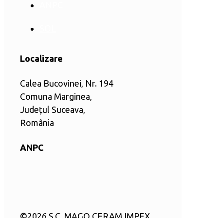
ANPC
SOL
Localizare
Calea Bucovinei, Nr. 194
Comuna Marginea,
Județul Suceava,
România
ANPC
©
2026 S.C. MAGO CERAM IMPEX