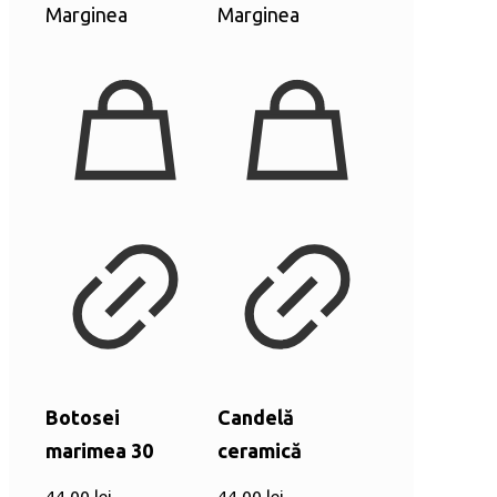
Botosei
Candelă
marimea 30
ceramică
44,00
lei
44,00
lei