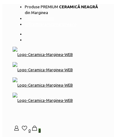
Produse PREMIUM
CERAMICĂ NEAGRĂ
din Marginea
+40 745 922 949
office@ceramicamarginea.ro
0
0