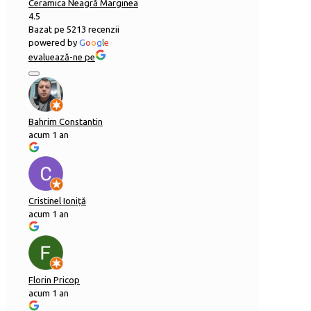
Ceramica Neagră Marginea
4.5
Bazat pe 5213 recenzii
powered by
G
o
o
g
l
e
evaluează-ne pe
Bahrim Constantin
acum 1 an
Cristinel Ioniță
acum 1 an
Florin Pricop
acum 1 an