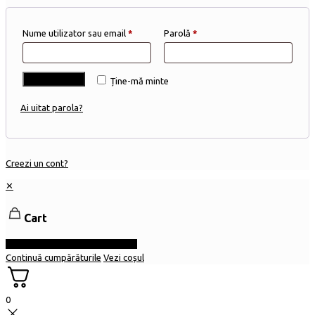
Nume utilizator sau email
*
Parolă
*
Autentificare
Ține-mă minte
Ai uitat parola?
Creezi un cont?
✕
Cart
Continuă cu finalizarea comenzii
Continuă cumpărăturile
Vezi coșul
0