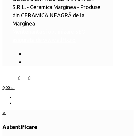
S.R.L. - Ceramica Marginea - Produse
din CERAMICĂ NEAGRĂ de la
Marginea
Mentenanta si optimizare SEO
asigurata de www.allfix.ro
0
0
0,00 lei
✕
Autentificare