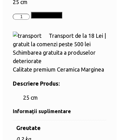
25 cm
Cantitate
Adaugă în coș
Moș
din
Transport de la 18 Lei |
ceramică
gratuit la comenzi peste 500 lei
Schimbarea gratuita a produselor
deteriorate
Calitate premium Ceramica Marginea
Descriere Produs:
25 cm
Informații suplimentare
Greutate
0,2 kg