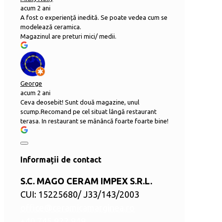
acum 2 ani
A fost o experiență inedită. Se poate vedea cum se
modelează ceramica.
Magazinul are preturi mici/ medii.
George
acum 2 ani
Ceva deosebit! Sunt două magazine, unul
scump.Recomand pe cel situat lângă restaurant
terasa. In restaurant se mănâncă foarte foarte bine!
Informații de contact
S.C. MAGO CERAM IMPEX S.R.L.
CUI: 15225680/ J33/143/2003
office@ceramicamarginea.ro
+40 745 922 949