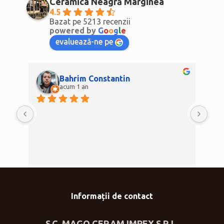
Ceramica Neagră Marginea
4.5
Bazat pe 5213 recenzii
powered by
G
o
o
g
l
e
evaluează-ne pe
Bahrim Constantin
acum 1 an
Informații de contact
S.C. MAGO CERAM IMPEX S.R.L.