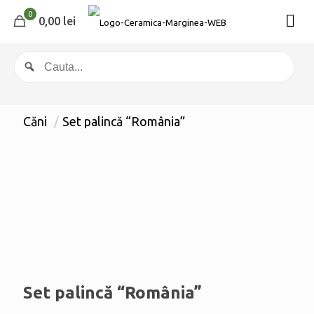
0
0,00 lei
Căni
/
Set palincă “România”
Set palincă “România”