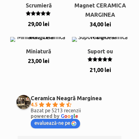
Scrumieră
Magnet CERAMICA
MARGINEA
Evaluat la
29,00
lei
34,00
lei
5.00
din 5
Miniatură
Suport ou
23,00
lei
Evaluat la
21,00
lei
5.00
din 5
Ceramica Neagră Marginea
4.5
Bazat pe 5213 recenzii
powered by
G
o
o
g
l
e
evaluează-ne pe