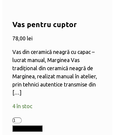
Vas pentru cuptor
78,00
lei
Vas din ceramică neagră cu capac –
lucrat manual, Marginea Vas
tradițional din ceramică neagră de
Marginea, realizat manual în atelier,
prin tehnici autentice transmise din
[…]
4 în stoc
Cantitate
Vas
Adaugă în coș