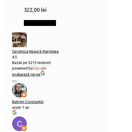
322,00
lei
Adaugă în coș
Ceramica Neagră Marginea
4.5
Bazat pe 5213 recenzii
powered by
G
o
o
g
l
e
evaluează-ne pe
Bahrim Constantin
acum 1 an