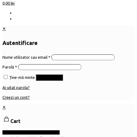
0,00 lei
✕
Autentificare
Nume utilizator sau email
*
Parolă
*
Ține-mă minte
Autentificare
Ai uitat parola?
Creezi un cont?
✕
Cart
Continuă cu finalizarea comenzii