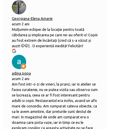
Georgiana-Elena Amarie
acum 2 ani
Mulțumim echipei de la locație pentru toată
răbdarea și implicarea pe care ne-au oferit-o! Copiii
au fost extrem de încântați (cred că s-a văzut și
auzit 🤭🤭) . O experientă inedită! Felicitări!
adina popa
acum 2 ani
Am fost intr-o zi de vineri, la pranz, iar in atelier se
facea curatenie, nu se putea vizita sau observa cum
se lucreaza, ceea ce ar fi fost interesant pentru
adulti si copii. Restaurantul era inchis, avand un afis
mare de concediu. Am cumparat cateva obiecte, ca
sa le avem amintire, dar preturile sunt destul de
mari. In magazinul de unde am cumparat era o
doamna care picta vaze, iar in timp ce eu le
explicam copiilor ca aceasta activitate nu se face