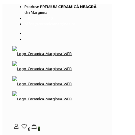
Produse PREMIUM
CERAMICĂ NEAGRĂ
din Marginea
+40 745 922 949
office@ceramicamarginea.ro
0
0