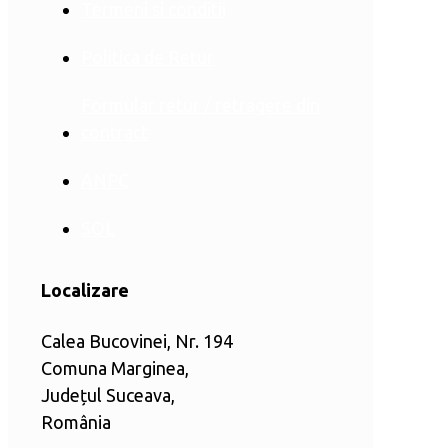
Termeni si conditii
Politica de Retur
Formular retur / retragere din
contract
ANPC
SOL
Localizare
Calea Bucovinei, Nr. 194
Comuna Marginea,
Județul Suceava,
România