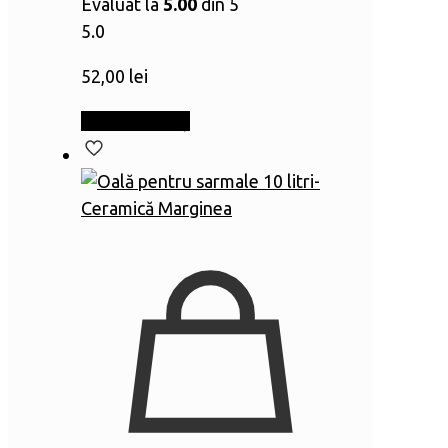
Evaluat la
5.00
din 5
5.0
52,00
lei
Adaugă în coș