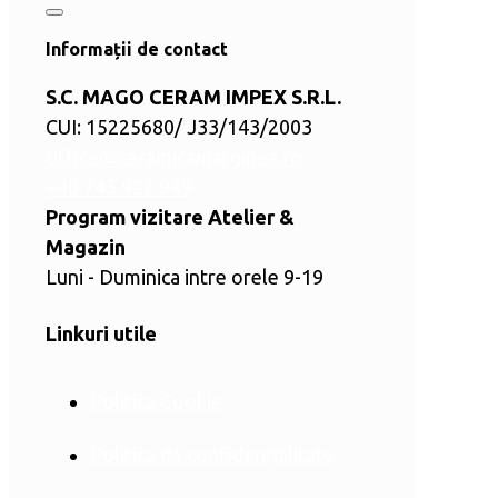
Informații de contact
S.C. MAGO CERAM IMPEX S.R.L.
CUI: 15225680/ J33/143/2003
office@ceramicamarginea.ro
+40 745 922 949
Program vizitare Atelier &
Magazin
Luni - Duminica intre orele 9-19
Linkuri utile
Politica Cookie
Politica de confidențialitate