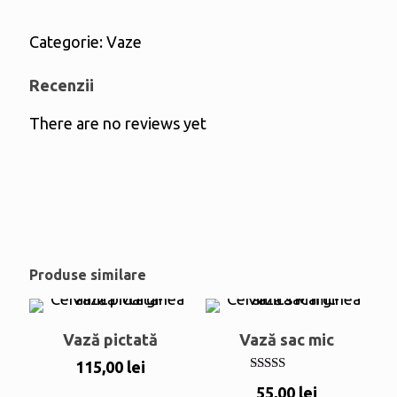
Categorie:
Vaze
Recenzii
There are no reviews yet
Produse similare
Vază pictată
Vază sac mic
115,00
lei
Evaluat la
55,00
lei
4.00