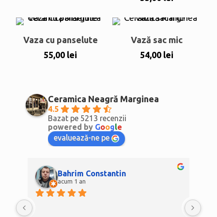
din 5
Vaza cu panselute
Vază sac mic
55,00
lei
54,00
lei
Ceramica Neagră Marginea
4.5
Bazat pe 5213 recenzii
powered by
G
o
o
g
l
e
evaluează-ne pe
Bahrim Constantin
acum 1 an