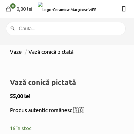
0
0,00 lei
Vaze
/
Vază conică pictată
Vază conică pictată
55,00
lei
Produs autentic românesc 🇷🇴
16 în stoc