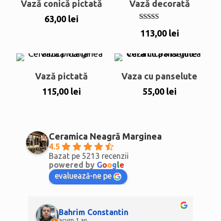
Vază conică pictată
Vază decorată
63,00
lei
Evaluat la
113,00
lei
5.00
din 5
Vază pictată
Vaza cu panselute
115,00
lei
55,00
lei
Ceramica Neagră Marginea
4.5
Bazat pe 5213 recenzii
powered by
G
o
o
g
l
e
evaluează-ne pe
Bahrim Constantin
acum 1 an