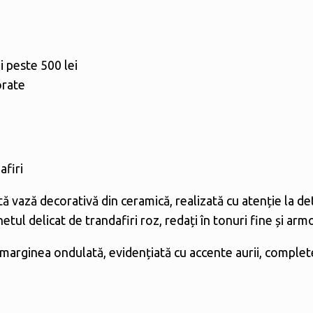
i peste 500 lei
orate
afiri
 vază decorativă din ceramică, realizată cu atenție la deta
ul delicat de trandafiri roz, redați în tonuri fine și arm
ar marginea ondulată, evidențiată cu accente aurii, comple