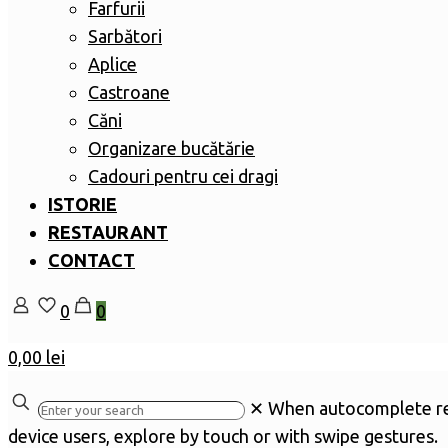
Farfurii
Sarbători
Aplice
Castroane
Căni
Organizare bucătărie
Cadouri pentru cei dragi
ISTORIE
RESTAURANT
CONTACT
0
0
0,00 lei
✕
When autocomplete res
device users, explore by touch or with swipe gestures.