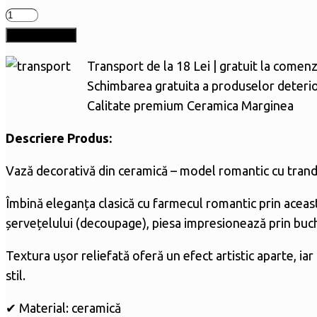
Cantitate
Vază
Adaugă în coș
mare
Transport de la 18 Lei | gratuit la comenz
tip
Schimbarea gratuita a produselor deteri
sac
Calitate premium Ceramica Marginea
Descriere Produs:
Vază decorativă din ceramică – model romantic cu trand
Îmbină eleganța clasică cu farmecul romantic prin această
șervețelului (decoupage), piesa impresionează prin buchet
Textura ușor reliefată oferă un efect artistic aparte, i
stil.
✔ Material: ceramică