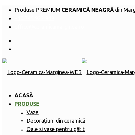
Produse PREMIUM
CERAMICĂ NEAGRĂ
din Mar
+40 745 922 949
office@ceramicamarginea.ro
ACASĂ
PRODUSE
Vaze
Decorațiuni din ceramică
Oale si vase pentru gătit