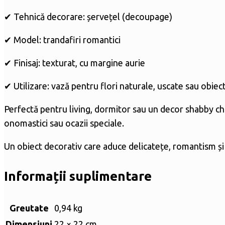
✔ Tehnică decorare: șervețel (decoupage)
✔ Model: trandafiri romantici
✔ Finisaj: texturat, cu margine aurie
✔ Utilizare: vază pentru flori naturale, uscate sau obiec
Perfectă pentru living, dormitor sau un decor shabby chi
onomastici sau ocazii speciale.
Un obiect decorativ care aduce delicatețe, romantism și 
Informații suplimentare
Greutate
0,94 kg
Dimensiuni
22 × 22 cm