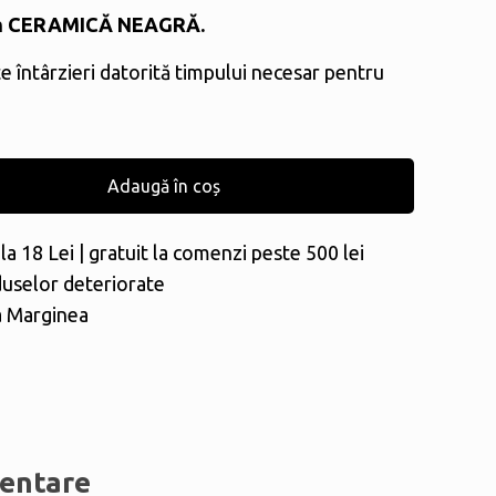
n
CERAMICĂ NEAGRĂ.
te întârzieri datorită timpului necesar pentru
Adaugă în coș
la 18 Lei | gratuit la comenzi peste 500 lei
duselor deteriorate
a Marginea
mentare