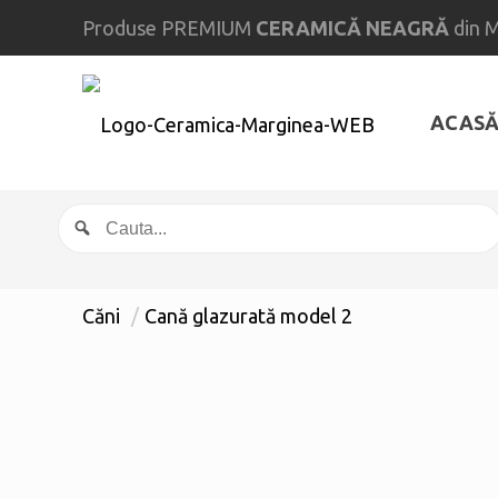
Produse PREMIUM
CERAMICĂ NEAGRĂ
din 
ACAS
Căni
/
Cană glazurată model 2