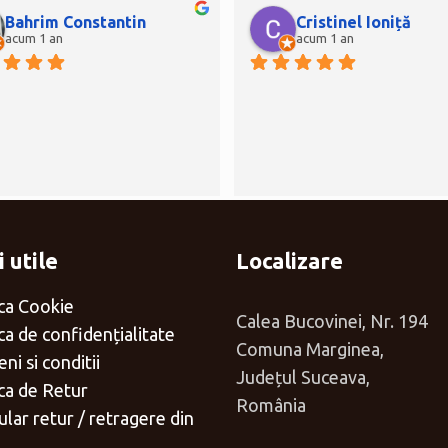
Bahrim Constantin
Cristinel Ioniță
acum 1 an
acum 1 an
 utile
Localizare
ica Cookie
Calea Bucovinei, Nr. 194
ica de confidențialitate
Comuna Marginea,
ni si conditii
Județul Suceava,
ica de Retur
România
lar retur / retragere din