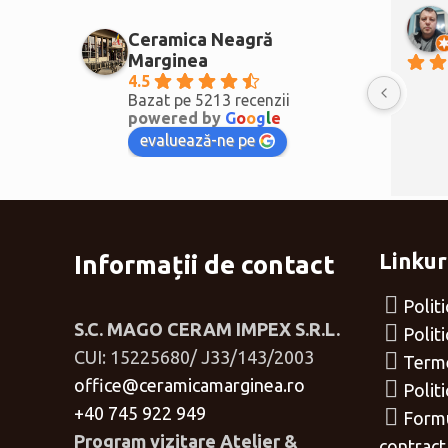
Ceramica Neagră
Marginea
4.5
Bazat pe 5213 recenzii
powered by
G
o
o
g
l
e
evaluează-ne pe
Linkuri
Informații de contact
Polit
S.C. MAGO CERAM IMPEX S.R.L.
Polit
CUI: 15225680/ J33/143/2003
Terme
office@ceramicamarginea.ro
Polit
+40 745 922 949
Formu
Program vizitare Atelier &
contract