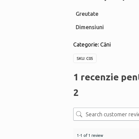
Greutate
Dimensiuni
Categorie:
Căni
SKU:
C05
1 recenzie pe
2
1-1 of 1 review