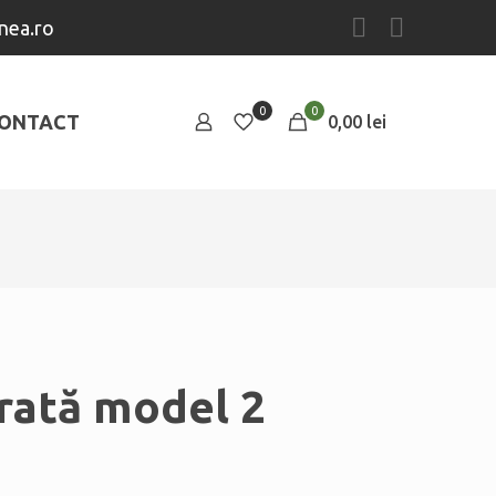
nea.ro
0
0
ONTACT
0,00 lei
rată model 2