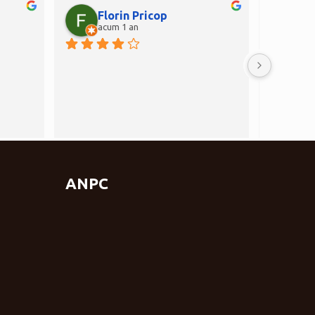
Florin Pricop
Do
acum 1 an
ac
Foarte ta
sunteți î
ANPC