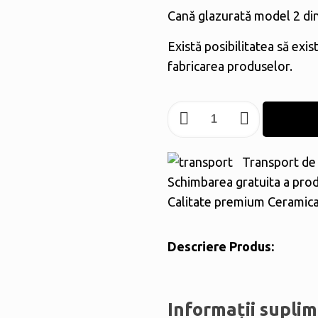
Cană glazurată model 2 di
Există posibilitatea să exis
fabricarea produselor.
Cantitate
Cană
glazurată
Transport de 
model
Schimbarea gratuita a pro
2
Calitate premium Ceramic
Descriere Produs:
Informații supli