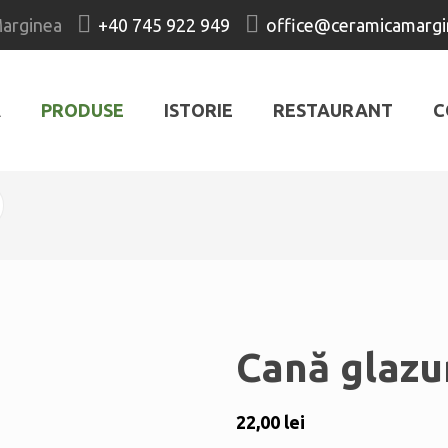
Marginea
+40 745 922 949
office@ceramicamargi
Ă
PRODUSE
ISTORIE
RESTAURANT
C
Cană glazu
22,00
lei