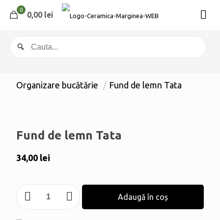
0
0,00 lei
Organizare bucătărie
/
Fund de lemn Tata
Fund de lemn Tata
34,00
lei
Cantitate
Adaugă în coș
Fund
de