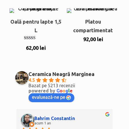
din 5
Oală pentru lapte 1,5
Platou
L
compartimentat
92,00
lei
Evaluat la
62,00
lei
5.00
din 5
Ceramica Neagră Marginea
4.5
Bazat pe 5213 recenzii
powered by
G
o
o
g
l
e
evaluează-ne pe
Bahrim Constantin
acum 1 an