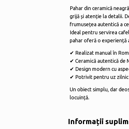
Pahar din ceramică neagră
grijă și atenție la detalii.
frumusețea autentică a cer
Ideal pentru servirea cafel
pahar oferă o experiență au
✔ Realizat manual în Rom
✔ Ceramică autentică de 
✔ Design modern cu aspec
✔ Potrivit pentru uz zilni
Un obiect simplu, dar deos
locuință.
Informații supli