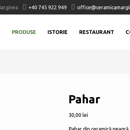
Marginea
+40 745 922 949
office@ceramicamargi
Ă
PRODUSE
ISTORIE
RESTAURANT
C
Pahar
30,00
lei
Pahar din ceramică neagră 