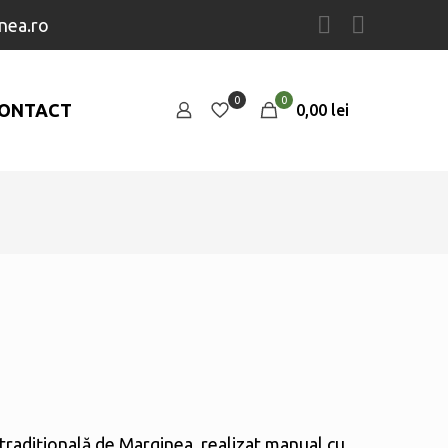
nea.ro
0
0
ONTACT
0,00 lei
tradițională de Marginea, realizat manual cu