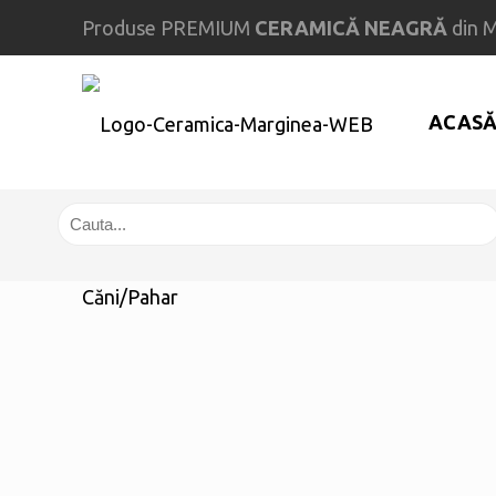
Produse PREMIUM
CERAMICĂ NEAGRĂ
din 
ACAS
Căni
/
Pahar