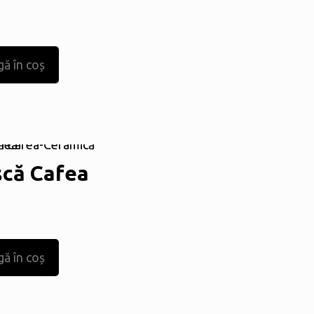
ă în coș
că Cafea
ă în coș