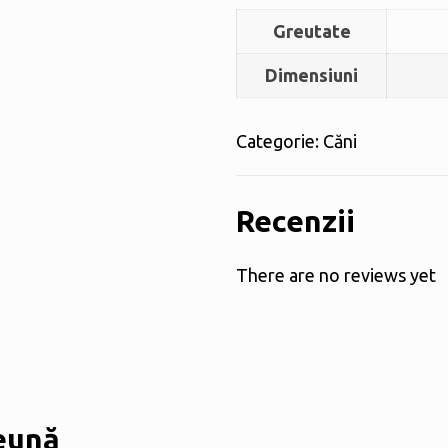
Greutate
Dimensiuni
Categorie:
Căni
Recenzii
There are no reviews yet
eună