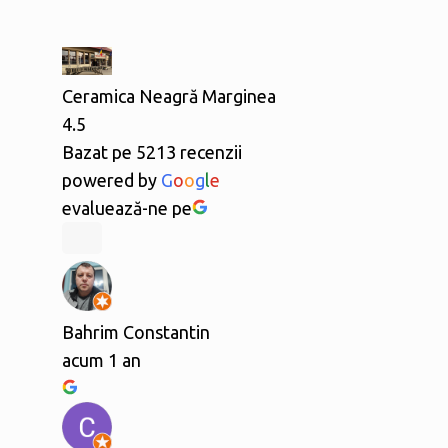
Ceramica Neagră Marginea
4.5
Bazat pe 5213 recenzii
powered by
G
o
o
g
l
e
evaluează-ne pe
Bahrim Constantin
acum 1 an