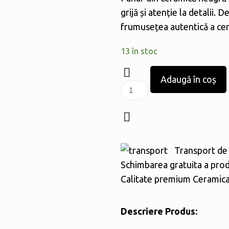
grijă și atenție la detalii. 
frumusețea autentică a cer
13 în stoc
Adaugă în coș
Cantitate
Pahar
Transport de 
Schimbarea gratuita a pro
Calitate premium Ceramic
Descriere Produs: